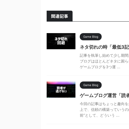
関連記事
Game Blog
ネタ切れの時「最低3
記事を執筆し始めて少し期間
ブログはほとんどネタに困ら
ゲームブログを3つ運 ...
Game Blog
ゲームブログ運営「読者
今回の記事はちょっと趣向を
上で、信頼の構築っていうの
前”として、どういう ...