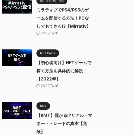
game streaming
ミラティブでPS4/PS5のゲ
ームを配信する方法！PCな
しでもできる!?【Mirrativ】
2022/3/18
NFT Game
【初心者向け】NFTゲームで
稼ぐ方法を具体的に解説！
【2022年】
2022/3/16
RMT
【RMT】儲かる!?リアル・マ
ネー・トレードの真実【危
険】