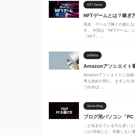
NFT Game
NFTゲームとは？稼ぎ方
現在、ゲームで稼ぐの新たな
す。 今回は「NFTゲーム」
「NFT」 ...
affiliate
Amazonアソシエイ
Amazonアソシエイトに合
考え始めた時に、まずぶち当た
つかめば ...
Game Blog
ブログ用パソコン「P
...と悩まれている方も多い
ン)に特化した、失敗しない