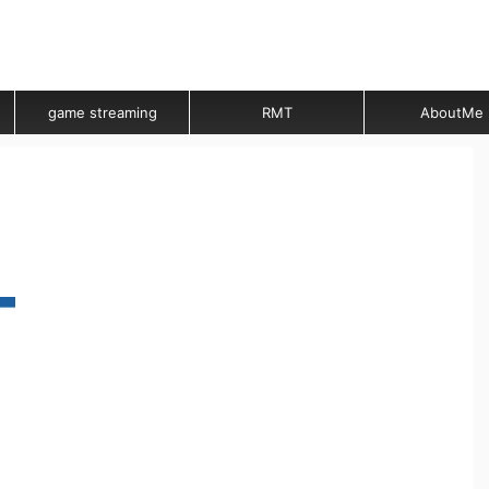
game streaming
RMT
AboutMe