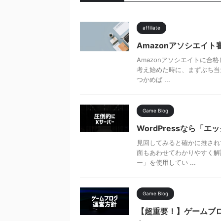
affiliate
Amazonアソシエイ
Amazonアソシエイトに合
考え始めた時に、まずぶち当た
つかめば ...
Game Blog
WordPressなら「
見回してみると確かに推され
面もあわせてわかりやすく解
ー」を使用してい ...
Game Blog
【超重要！】ゲームブ