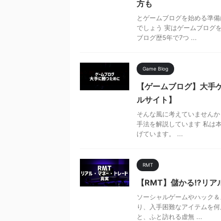
方も
とゲームブログを始める準備
でしょう 実はゲームブログ
ブログ歴5年で7つ ...
Game Blog
【ゲームブログ】大手
ルサイト】
そんな風に考えていませんか
手法を解説しています 私は本
げています。 ...
RMT
【RMT】儲かる!?リ
ソーシャルゲームやハック＆
り、入手困難なアイテムを何
と、ふと訪れる虚無 ...