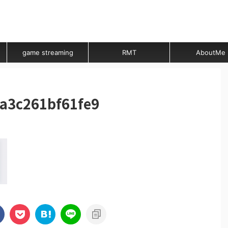
game streaming
RMT
AboutMe
a3c261bf61fe9