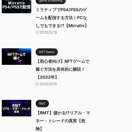
game streaming
ミラティブでPS4/PS5のゲ
ームを配信する方法！PCな
しでもできる!?【Mirrativ】
2022/3/18
NFT Game
【初心者向け】NFTゲームで
稼ぐ方法を具体的に解説！
【2022年】
2022/3/16
RMT
【RMT】儲かる!?リアル・マ
ネー・トレードの真実【危
険】